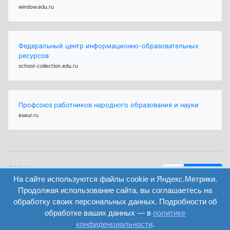
window.edu.ru
Федеральный центр информационно-образовательных
ресурсов
school-collection.edu.ru
Профсоюз работников народного образования и науки
eseur.ru
ООО "Центр
Найти
образования и
На сайте используются файлы cookie и Яндекс.Метрики.
вход
консалтинга"
Продолжая использование сайта, вы соглашаетесь на
Версия
Волгоград 2008-
обработку своих персональных данных. Подробности об
регистрация
сайта для
2026
обработке ваших данных — в
политике
слабовидящих
конфиденциальности
.
Сайт создан на