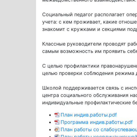
Социальный педагог располагает опе
учета: с кем проживает, какие отноше
знакомит с кружками и секциями под
Классные руководители проводят раб
самым возможность им проявить себя
С целью профилактики правонарушен
целью проверки соблюдения режима д
Школой поддерживается связь с инс
центра социального обслуживания на
индивидуальные профилактические б
План индив.работы.pdf
Программа индив.работы.pdf
План работы со слабоуспеваю
План работы координационной