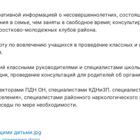
ративной информацией о несовершеннолетних, состоящ
ния в семье, чем заняты в свободное время; консульти
ростково-молодежных клубов района.
оту по вовлечению учащихся в проведение классных и
.
ий классными руководителями и специалистами школы
ня, проведение консультаций для родителей об орган
пекторами ПДН ОН, специалистами КДНиЗП. специалис
селения», специалистами районного наркологического 
еседы по мере необходимости.
щими детьми.jpg
 комиссии.docx