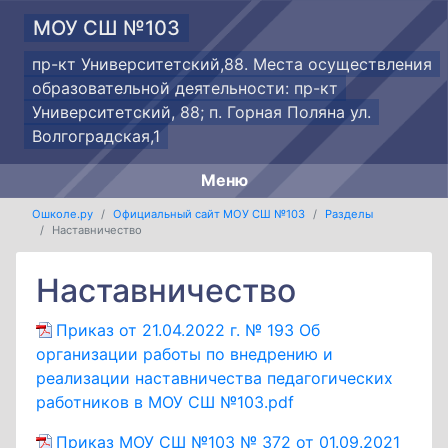
МОУ СШ №103
пр-кт Университетский,88. Места осуществления
образовательной деятельности: пр-кт
Университетский, 88; п. Горная Поляна ул.
Волгоградская,1
Меню
Ошколе.ру
Официальный сайт МОУ СШ №103
Разделы
Наставничество
Наставничество
Приказ от 21.04.2022 г. № 193 Об
организации работы по внедрению и
реализации наставничества педагогических
работников в МОУ СШ №103.pdf
Приказ МОУ СШ №103 № 372 от 01.09.2021