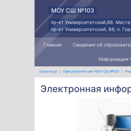
МОУ СШ №103
пр-кт Университетский,88. Места
пр-кт Университетский, 88; п. Гор
Главная
Сведения об образовате
Информация
Ошколе.ру
Официальный сайт МОУ СШ №103
Раз
Электронная инфо