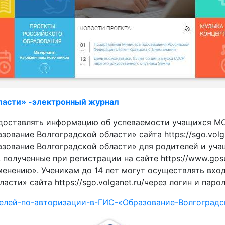
ласти» -электронный журнал
едоставлять информацию об успеваемости учащихся М
вание Волгоградской области» сайта https://sgo.volga
ование Волгоградской области» для родителей и учащ
 полученные при регистрации на сайте https://www.gos
менению». Ученикам до 14 лет могут осуществлять вх
сти» сайта https://sgo.volganet.ru/через логин и паро
телей-по-авторизации-в-ГИС-«Образование-Волгогра