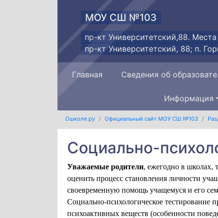
МОУ СШ №103
пр-кт Университетский,88. Места
пр-кт Университетский, 88; п. Гор
Главная
Сведения об образовате
Информация
Ошколе.ру
Официальный сайт МОУ СШ №103
Раз
Социально-психол
Уважаемые родители
, ежегодно в школах,
оценить процесс становления личности учащ
своевременную помощь учащемуся и его сем
Социально-психологическое тестирование п
психоактивных веществ (особенности повед